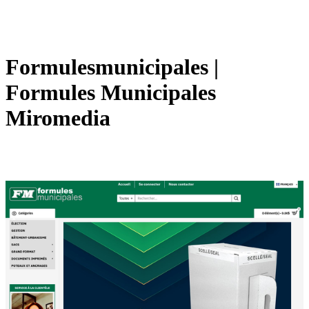
For­mules­municipa­les |
Formules Municipales
Miromedia